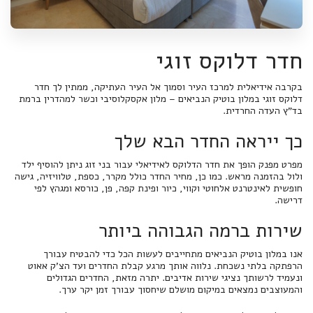
חדר דלוקס זוגי
בקרבה אידיאלית למרכז העיר וסמוך אל העיר העתיקה, ממתין לך חדר
דלוקס זוגי במלון בוטיק הנביאים – מלון אקסקלוסיבי וכשר למהדרין ברמת
בד"ץ העדה החרדית.
כך ייראה החדר הבא שלך
מפרט מפנק הופך את חדר הדלוקס לאידיאלי עבור בני זוג ניתן להוסיף ילד
ולול בהזמנה מראש. כמו כן, מחיר החדר כולל מקרר, כספת, טלוויזיה, גישה
חופשית לאינטרנט אלחוטי וקווי, כיור ופינת קפה, פן, כורסא ומגהץ לפי
דרישה.
שירות ברמה הגבוהה ביותר
אנו במלון בוטיק הנביאים מתחייבים לעשות הכל כדי להבטיח עבורך
הרפתקה בלתי נשכחת. נלווה אותך מרגע קבלת החדרים ועד הצ'ק אאוט
ונעמיד לרשותך נציגי שירות אדיבים. יתרה מזאת, החדרים הגדולים
והמעוצבים נמצאים במיקום מושלם שיחסוך עבורך זמן יקר ערך.